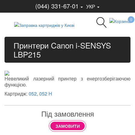
(044) 331-67-01
УКР
0
Принтери Canon i-SENSYS
LBP215
Невеликий лазерний принтер з енергозберігаючою
функцією.
Картридж:
052
,
052 H
Під замовлення
ЗАМОВИТИ