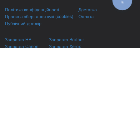
ЗВ'ЯЗКУ
Політика конфіденційності
Доставка
Правила зберігання кукі (cookies)
Оплата
Публічний договір
Заправка HP
Заправка Brother
Заправка Canon
Заправка Xerox
Заправка Samsung
Ремонт принтерів
Відновлення картриджів
Гарантіі
Чаво
(044) 331-67-01
м. Київ, вул. Автозаводська, 24/2, оф 121
(093) 331-67-01
3316701@gmail.com
(050) 331-67-01
info@kiev-itservicе.com.ua
(098) 331-67-01