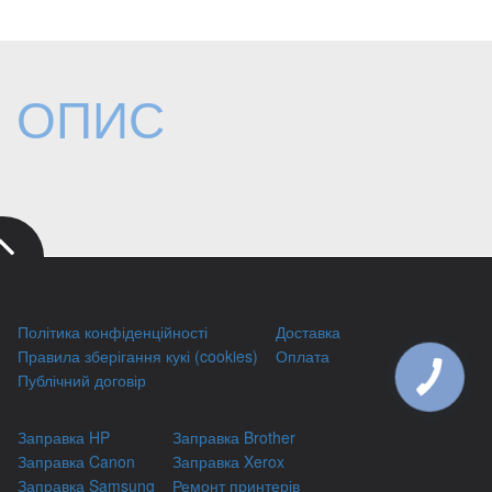
ОПИС
Політика конфіденційності
Доставка
Правила зберігання кукі (cookies)
Оплата
Публічний договір
КНОПКА
ЗВ'ЯЗКУ
Заправка HP
Заправка Brother
Заправка Canon
Заправка Xerox
Заправка Samsung
Ремонт принтерів