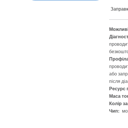
Заправка
Можливі
Діагнос
проводит
безкошто
Профіла
проводит
або запр
після ді
Ресурс 
Маса тон
Колір з
Чип:
мо