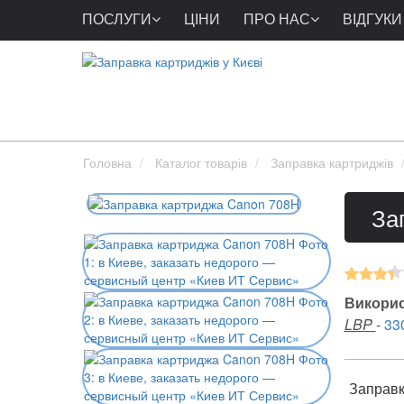
ПОСЛУГИ
ЦІНИ
ПРО НАС
ВІДГУКИ
Головна
Каталог товарів
Заправка картриджів
За
Викорис
LBP
-
33
Заправка