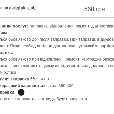
560
грн
 на виїзді ціна, від
 види послуг:
заправка
відновлення
ремонт
діагностика
тика:
ься обов'язково до і після заправки. При заправці, відбудо
вно. Якщо необхідна тільки діагностика - уточнюйте вартіст
ктика:
ься обов'язково при відновленні і ремонті картриджа безко
авка і профілактика, в цьому випадку можлива додаткова опл
агностики
після заправки 5%:
6000
ера, який засипається , гр.:
350-400
аправки:
жно не замінювати, картридж буде працювати.