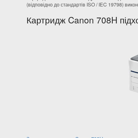
(відповідно до стандартів ISO / IEC 19798) вико
Картридж Canon 708H підхо