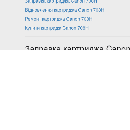
Заправка картриджа Canon 708H
Відновлення картриджа Canon 708H
Ремонт картриджа Canon 708H
Купити картридж Canon 708H
Заправка картриджа Cano
включає:
діагностика;
розбирання;
очистку від залишків тонера всіх складових 
заправка картриджа сумісним тонером;
збірка;
заміна чіпу або його перепрошивка в моделя
сплчується додатково), або перепрошивка пр
додатково);
контрольна діагностика.