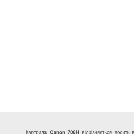
Картридж
Canon 708H
відрізняється досить 