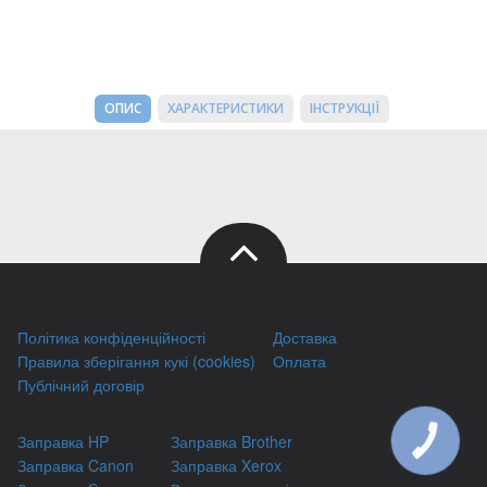
ОПИС
ХАРАКТЕРИСТИКИ
ІНСТРУКЦІЇ
Політика конфіденційності
Доставка
Правила зберігання кукі (cookies)
Оплата
Публічний договір
Заправка HP
Заправка Brother
КНОПКА
ЗВ'ЯЗКУ
Заправка Canon
Заправка Xerox