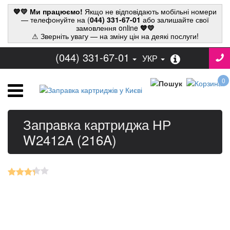
💙💛 Ми працюємо!
Якщо не відповідають мобільні номери
— телефонуйте на (
044) 331-67-01
або залишайте свої
замовлення online
💙💛
⚠ Зверніть увагу — на зміну цін на деякі послуги!
(044) 331-67-01
УКР
0
Заправка картриджа НР
W2412A (216A)