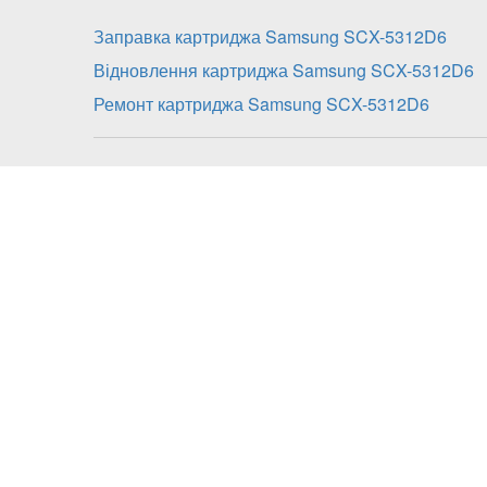
Заправка картриджа Samsung SCX-5312D6
Відновлення картриджа Samsung SCX-5312D6
Ремонт картриджа Samsung SCX-5312D6
Заправка картриджа Sams
включає:
діагностика;
розбирання;
очистку від залишків тонера всіх складових 
заправка картриджа сумісним тонером;
збірка;
заміна чіпу або його перепрошивка в моделя
сплчується додатково), або перепрошивка пр
додатково);
контрольна діагностика.