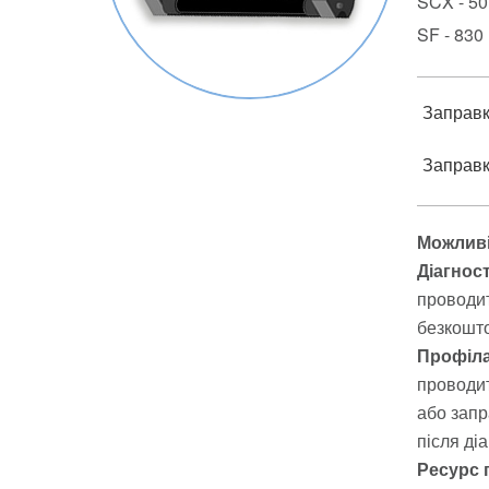
SCX - 501
SF - 830 
Заправка
Заправка
Можливі
Діагнос
проводит
безкошто
Профіла
проводит
або запр
після ді
Ресурс 