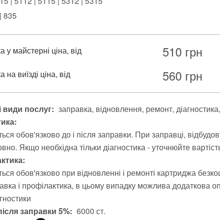
5 | 5112 | 5115 | 5312 | 5315
| 835
510
грн
 у майстерні ціна, від
560
грн
 на виїзді ціна, від
 види послуг:
заправка
відновлення
ремонт
діагностика
тика:
ься обов'язково до і після заправки. При заправці, відбудо
вно. Якщо необхідна тільки діагностика - уточнюйте вартіст
ктика:
ься обов'язково при відновленні і ремонті картриджа безко
авка і профілактика, в цьому випадку можлива додаткова опл
агностики
після заправки 5%:
6000 ст.