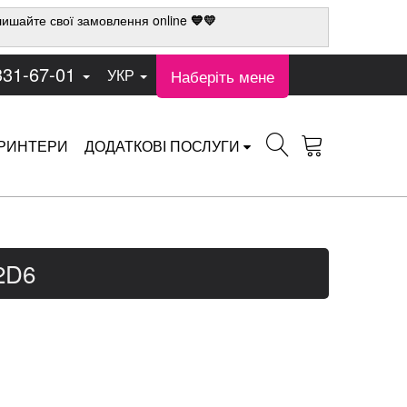
ишайте свої замовлення online
💙💛
331-67-01
Наберіть мене
УКР
РИНТЕРИ
ДОДАТКОВІ ПОСЛУГИ
2D6