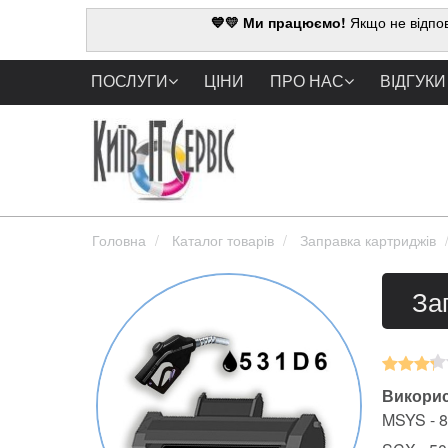
💙💛 Ми працюємо!
Якщо не відпов
ПОСЛУГИ
ЦІНИ
ПРО НАС
ВІДГУКИ
Головна
Каталог товарів
Заправка картриджів
За
Викорис
MSYS - 8