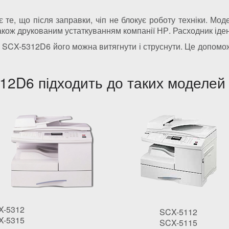
е, що після заправки, чіп не блокує роботу техніки. Мод
, а також друкованим устаткуванням компанії НР. Расходник 
 SCX-5312D6 його можна витягнути і струснути. Це допомо
2D6 підходить до таких моделей 
X-5312
SCX-5112
X-5315
SCX-5115