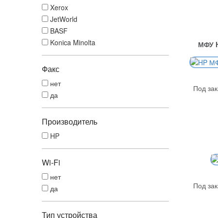
Xerox
JetWorld
BASF
Konica Minolta
МФУ H
Факс
нет
Под зак
да
Производитель
HP
Wi-Fi
нет
Под зак
да
Тип устройства