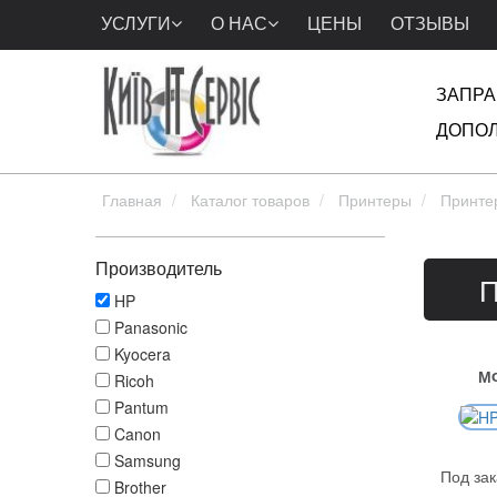
УСЛУГИ
О НАС
ЦЕНЫ
ОТЗЫВЫ
ЗАПРА
ДОПОЛ
Главная
Каталог товаров
Принтеры
Принте
Производитель
П
HP
Panasonic
Kyocera
МФ
Ricoh
Pantum
Canon
Samsung
Под зак
Brother