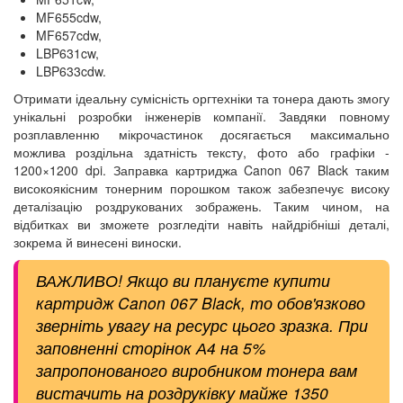
MF655cdw,
MF657cdw,
LBP631cw,
LBP633cdw.
Отримати ідеальну сумісність оргтехніки та тонера дають змогу
унікальні розробки інженерів компанії. Завдяки повному
розплавленню мікрочастинок досягається максимально
можлива роздільна здатність тексту, фото або графіки -
1200×1200 dpi. Заправка картриджа Canon 067 Black таким
високоякісним тонерним порошком також забезпечує високу
деталізацію роздрукованих зображень. Таким чином, на
відбитках ви зможете розгледіти навіть найдрібніші деталі,
зокрема й винесені виноски.
ВАЖЛИВО! Якщо ви плануєте купити
картридж Canon 067 Black, то обов'язково
зверніть увагу на ресурс цього зразка. При
заповненні сторінок А4 на 5%
запропонованого виробником тонера вам
вистачить на роздруківку майже 1350