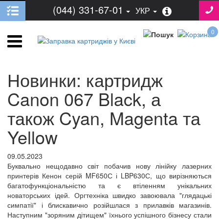
(044) 331-67-01
УКР
0
Новинки: картридж
Canon 067 Black, а
також Cyan, Magenta та
Yellow
09.05.2023
Буквально нещодавно світ побачив нову лінійку лазерних
принтерів Кенон серій MF650С і LBP630С, що вирізняються
багатофункціональністю та є втіленням унікальних
новаторських ідей. Оргтехніка швидко завоювала "глядацькі
симпатії" і блискавично розійшлася з прилавків магазинів.
Наступним "зоряним дітищем" їхнього успішного бізнесу стали