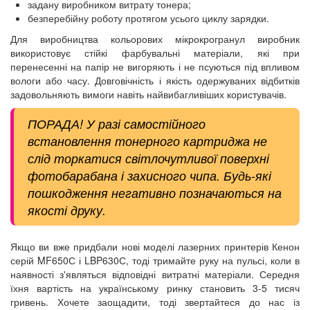
задану виробником витрату тонера;
безперебійну роботу протягом усього циклу зарядки.
Для виробництва кольорових мікрокрогранул виробник
використовує стійкі фарбувальні матеріали, які при
перенесенні на папір не вигоряють і не псуються під впливом
вологи або часу. Довговічність і якість одержуваних відбитків
задовольняють вимоги навіть найвибагливіших користувачів.
ПОРАДА! У разі самостійного
встановлення тонерного картриджа не
слід торкатися світлочутливої поверхні
фотобарабана і захисного чипа. Будь-які
пошкодження негативно позначаються на
якості друку.
Якщо ви вже придбали нові моделі лазерних принтерів Кенон
серій MF650С і LBP630С, тоді тримайте руку на пульсі, коли в
наявності з'являться відповідні витратні матеріали. Середня
їхня вартість на українському ринку становить 3-5 тисяч
гривень. Хочете заощадити, тоді звертайтеся до нас із