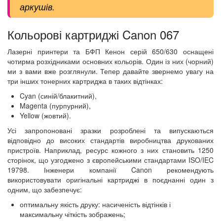
аркушів.
Кольорові картриджі Canon 067
Лазерні принтери та БФП Кенон серій 650/630 оснащені
чотирма розхідниками основних кольорів. Один із них (чорний)
ми з вами вже розглянули. Тепер давайте звернемо увагу на
три інших тонерних картриджа в таких відтінках:
Cyan (синій/блакитний),
Magenta (пурпурний),
Yellow (жовтий).
Усі запропоновані зразки розроблені та випускаються
відповідно до високих стандартів виробництва друкованих
пристроїв. Наприклад, ресурс кожного з них становить 1250
сторінок, що узгоджено з європейськими стандартами ISO/IEC
19798. Інженери компанії Canon рекомендують
використовувати оригінальні картриджі в поєднанні один з
одним, що забезпечує:
оптимальну якість друку: насиченість відтінків і
максимальну чіткість зображень;