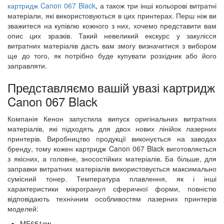
картридж Canon 067 Black
, а також три інші кольорові витратні
матеріали, які використовуються в цих принтерах. Перш ніж ви
зважитеся на купівлю кожного з них, хочемо представити вам
опис цих зразків. Такий невеликий екскурс у закулісся
витратних матеріалів дасть вам змогу визначитися з вибором
ще до того, як потрібно буде купувати розхідник або його
заправляти.
Представляємо вашій увазі картридж
Canon 067 Black
Компанія Кенон запустила випуск оригінальних витратних
матеріалів, які підходять для двох нових лінійок лазерних
принтерів. Виробництво продукції виконується на заводах
бренду, тому кожен картридж Canon 067 Black виготовляється
з якісних, а головне, зносостійких матеріалів. Ба більше, для
заправки витратних матеріалів використовується максимально
сумісний тонер. Температура плавлення, як і інші
характеристики мікрогранул сферичної форми, повністю
відповідають технічним особливостям лазерних принтерів
моделей:
MF651cw,