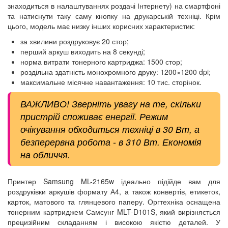
знаходиться в налаштуваннях роздачі Інтернету) на смартфоні
та натиснути таку саму кнопку на друкарській техніці. Крім
цього, модель має низку інших корисних характеристик:
за хвилини роздруковує 20 стор;
перший аркуш виходить на 8 секунді;
норма витрати тонерного картриджа: 1500 стор;
роздільна здатність монохромного друку: 1200×1200 dpi;
максимальне місячне навантаження: 10 тис. сторінок.
ВАЖЛИВО! Зверніть увагу на те, скільки
пристрій споживає енергії. Режим
очікування обходиться техніці в 30 Вт, а
безперервна робота - в 310 Вт. Економія
на обличчя.
Принтер Samsung ML-2165w ідеально підійде вам для
роздруківки аркушів формату А4, а також конвертів, етикеток,
карток, матового та глянцевого паперу. Оргтехніка оснащена
тонерним картриджем Самсунг MLT-D101S, який вирізняється
прецизійним складанням і високою якістю деталей. У