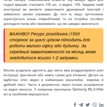
подачі аркушів, становить 150 шт., а видачі -100. Завдяки такій
конструкції ви зможете завантажити друкований пристрій і
займатися своїми справами. До того ж, якщо оргтехнікою
користуються кілька співробітників, то не потрібно постійно
докладати папір або переживати, що він швидко закінчиться.
ВАЖИВО! Ресурс розхідника (1500
сторінок за цикл) цілком підходить для
роботи малого офісу або будинку. За
середньої завантаженості на місяць може
знадобитися всього 1-2 заправки.
Висока роздільна здатність дає змогу вам роздруковувати різні
інструкції, креслення або навіть схеми для в'язання. Деталі на
відбитках чітко видно в найменших масштабах, зокрема й
дрібний текст. Часто в документах через погане розширення
не видно виносок. З лазерним принтером Samsung ML-2165w
всі ці проблеми вирішуються.