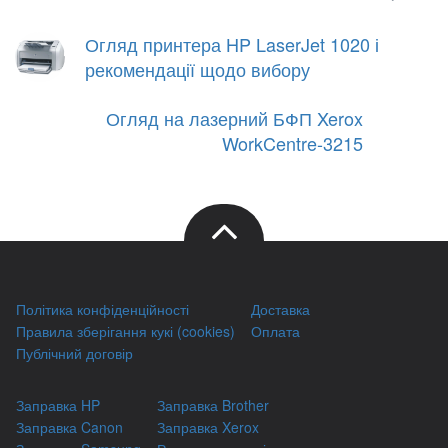
Огляд принтера HP LaserJet 1020 і
рекомендації щодо вибору
Огляд на лазерний БФП Xerox
WorkCentre-3215
Політика конфіденційності
Доставка
Правила зберігання кукі (cookies)
Оплата
Публічний договір
Заправка HP
Заправка Brother
Заправка Canon
Заправка Xerox