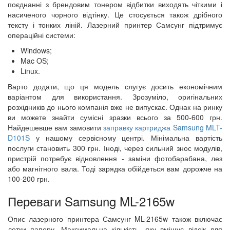
поєднанні з брендовим тонером відбитки виходять чіткими і
насиченого чорного відтінку. Це стосується також дрібного
тексту і тонких ліній. Лазерний принтер Самсунг підтримує
операційні системи:
Windows;
Mac OS;
Linux.
Варто додати, що ця модель слугує досить економічним
варіантом для використання. Зрозуміло, оригінальних
розхідників до нього компанія вже не випускає. Однак на ринку
ви можете знайти сумісні зразки всього за 500-600 грн.
Найдешевше вам замовити
заправку картриджа Samsung MLT-
D101S
у нашому сервісному центрі. Мінімальна вартість
послуги становить 300 грн. Іноді, через сильний знос модулів,
пристрій потребує відновлення - заміни фотобарабана, лез
або магнітного вала. Тоді зарядка обійдеться вам дорожче на
100-200 грн.
Переваги Samsung ML-2165w
Опис лазерного принтера Самсунг ML-2165w також включає
лотки паперу. Максимальна кількість, яку вміщує відсік для