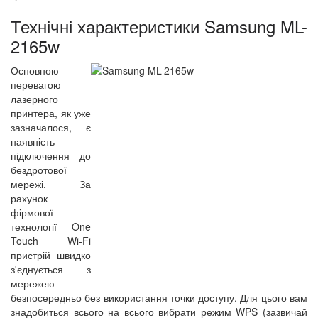
Технічні характеристики Samsung ML-
2165w
Основною
перевагою
лазерного
принтера, як уже
зазначалося, є
наявність
підключення до
бездротової
мережі. За
рахунок
фірмової
технології One
Touch Wi-Fi
пристрій швидко
з'єднується з
мережею
безпосередньо без використання точки доступу. Для цього вам
знадобиться всього на всього вибрати режим WPS (зазвичай