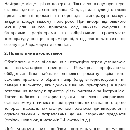
Найкраще місце - рівна поверхня, більша за площу принтера,
яка знаходиться далеко від вікна. Опади, пил з вулиці, а також
прямі сонячні промені та перепади температури можуть
завдати шкоди вашому пристрою. При виборі відповідного
місця для Вашого принтера слід уникати сусідства з
батареями, радіаторами та обігрівачами, враховувати
температуру повітря в приміщенні, а під час опалювального
сезону ще й враховувати вологість.
2. Правильне використання
Обов'язковим є ознайомлення з інструкцією перед установкою
та експлуатацією пристрою. Регулярна профілактика
обійдеться Вам набагато дешевше ремонту. Крім того,
важливо правильно обрати папір (слід використовувати тип
паперу з щільністю, яка сумісна з вашим пристроєм), а в разі
затягування паперу в принтер, діяти виключно за інструкцією.
Також небажано використовувати так звані «чернетки»,
оскільки можуть виникати такі труднощі, як осипання старого
тонера. І нарешті, найпоширеніша проблема при використанні
офісної техніки - потрапляння до неї сторонніх предметів
(скріпок, шпильок, шматочків їжі, скотчу і т.д.).
Щоб уникнути цих проблем рекомендується регулярно