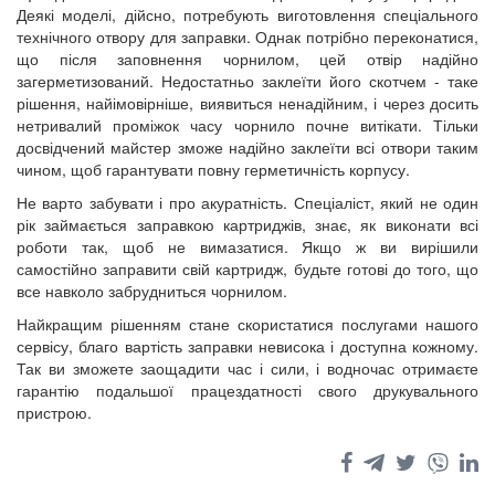
Деякі моделі, дійсно, потребують виготовлення спеціального
технічного отвору для заправки. Однак потрібно переконатися,
що після заповнення чорнилом, цей отвір надійно
загерметизований. Недостатньо заклеїти його скотчем - таке
рішення, найімовірніше, виявиться ненадійним, і через досить
нетривалий проміжок часу чорнило почне витікати. Тільки
досвідчений майстер зможе надійно заклеїти всі отвори таким
чином, щоб гарантувати повну герметичність корпусу.
Не варто забувати і про акуратність. Спеціаліст, який не один
рік займається заправкою картриджів, знає, як виконати всі
роботи так, щоб не вимазатися. Якщо ж ви вирішили
самостійно заправити свій картридж, будьте готові до того, що
все навколо забрудниться чорнилом.
Найкращим рішенням стане скористатися послугами нашого
сервісу, благо вартість заправки невисока і доступна кожному.
Так ви зможете заощадити час і сили, і водночас отримаєте
гарантію подальшої працездатності свого друкувального
пристрою.