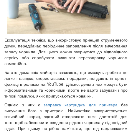
Експлуатація техніки, що використовує принцип струменевого
друку, передбачає періодичне заправлення після вичерпання
запасу чорнила. Для цього можна звернутися до відповідного
сервісу або спробувати виконати перезаправку чорнилом
самостійно.
Багато домашніх майстрів вважають, що зможуть зробити це
легко і швидко, скориставшись порадами, які дають інтернет-
фахівці в роликах на YouTube. Дійсно, деякі з них можуть бути
інформативними та корисними, проте не варто забувати і про
типові помилки, яких припускаються новачки.
Однією з них є
заправка картриджа для принтера
без
вилучення його з пристрою. Найчастіше використовується
звичайний шприц, здатний створювати тиск, достатній для
того, щоб забезпечити введення рідкого чорнила у відповідний
відсік. При цьому потрібно пам'ятати, що під надлишковим