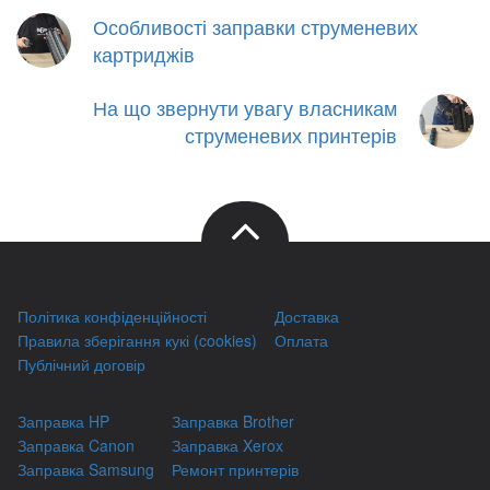
Особливості заправки струменевих
картриджів
На що звернути увагу власникам
струменевих принтерів
Політика конфіденційності
Доставка
Правила зберігання кукі (cookies)
Оплата
Публічний договір
Заправка HP
Заправка Brother
Заправка Canon
Заправка Xerox
Заправка Samsung
Ремонт принтерів