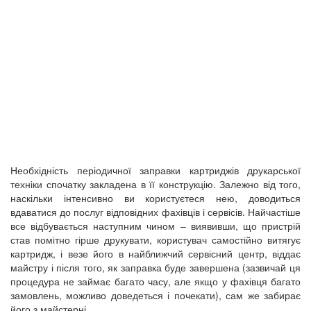
Необхідність періодичної заправки картриджів друкарської
техніки спочатку закладена в її конструкцію. Залежно від того,
наскільки інтенсивно ви користуєтеся нею, доводиться
вдаватися до послуг відповідних фахівців і сервісів. Найчастіше
все відбувається наступним чином – виявивши, що пристрій
став помітно гірше друкувати, користувач самостійно витягує
картридж, і везе його в найближчий сервісний центр, віддає
майстру і після того, як заправка буде завершена (зазвичай ця
процедура не займає багато часу, але якщо у фахівця багато
замовлень, можливо доведеться і почекати), сам же забирає
його з майстерні.