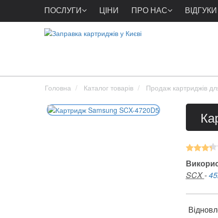
ПОСЛУГИ
ЦІНИ
ПРО НАС
ВІДГУКИ
Головна
Каталог товарів
Продаж картриджів дл
Ка
Викорис
SCX
-
45
Відновл