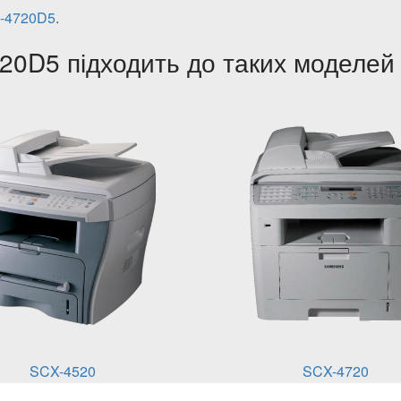
X-4720D5
.
0D5 підходить до таких моделей 
SCX-4520
SCX-4720