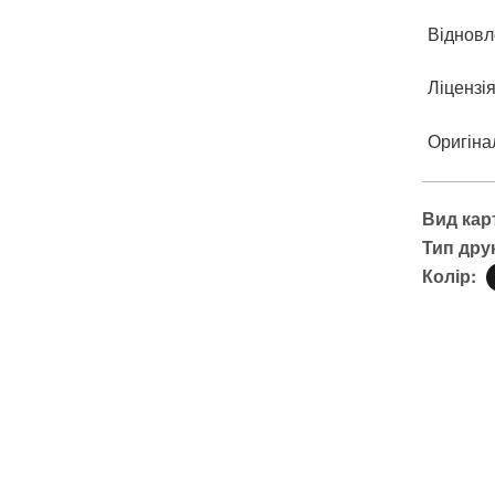
Відновл
Ліцензі
Оригіна
Вид кар
Тип дру
Колір: