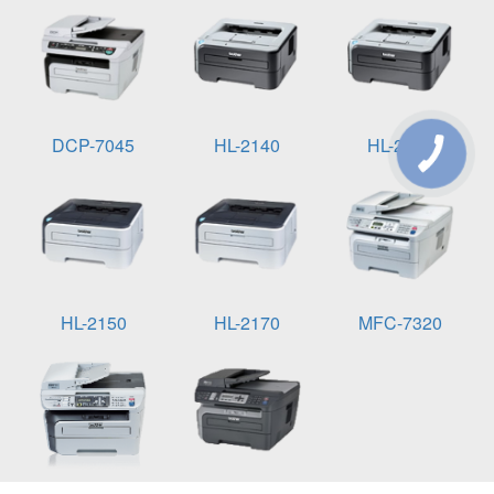
DCP-7045
HL-2140
HL-2142
HL-2150
HL-2170
MFC-7320