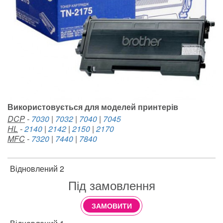
Використовується для моделей принтерів
DCP
-
7030
|
7032
|
7040
|
7045
HL
-
2140
|
2142
|
2150
|
2170
MFC
-
7320
|
7440
|
7840
Відновлений 2
Під замовлення
ЗАМОВИТИ