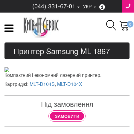
(044) 331-67-01
УКР
0
Принтер Samsung ML-1867
Компактний і економний лазерний принтер.
Картриджі:
MLT-D104S
,
MLT-D104X
Під замовлення
ЗАМОВИТИ