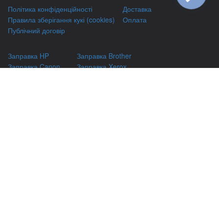
Політика конфіденційності
Доставка
Правила зберігання кукі (cookies)
Оплата
Публічний договір
Заправка HP
Заправка Brother
Заправка Canon
Заправка Xerox
Заправка Samsung
Ремонт принтерів
Відновлення картриджів
Гарантіі
Чаво
(044) 331-67-01
м. Київ, вул. Автозаводська, 24/2, оф 121
(093) 331-67-01
3316701@gmail.com
(050) 331-67-01
info@kiev-itservicе.com.ua
(098) 331-67-01