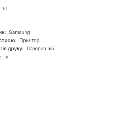
ні
і
к:
Samsung
строю:
Принтер
гія друку:
Лазерна ч/б
:
ні