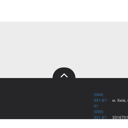
(044)
331-67-
м. Київ,
01
(093)
331-67-
331670
картриджів
01