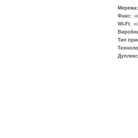
Мережа:
Факс:
н
Wi-Fi:
ні
Виробни
Тип при
Техноло
Дуплекс