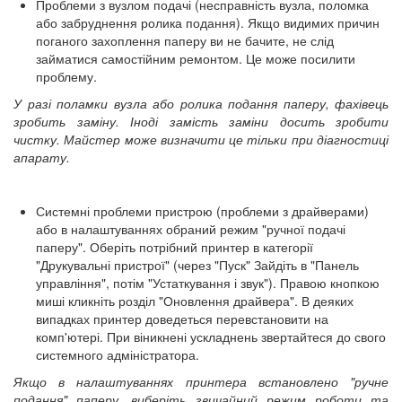
Проблеми з вузлом подачі (несправність вузла, поломка
або забруднення ролика подання). Якщо видимих причин
поганого захоплення паперу ви не бачите, не слід
займатися самостійним ремонтом. Це може посилити
проблему.
У разі поламки вузла або ролика подання паперу, фахівець
зробить заміну. Іноді замість заміни досить зробити
чистку. Майстер може визначити це тільки при діагностиці
апарату.
Системні проблеми пристрою (проблеми з драйверами)
або в налаштуваннях обраний режим "ручної подачі
паперу". Оберіть потрібний принтер в категорії
"Друкувальні пристрої" (через "Пуск" Зайдіть в "Панель
управління", потім "Устаткування і звук"). Правою кнопкою
миші кликніть розділ "Оновлення драйвера". В деяких
випадках принтер доведеться перевстановити на
комп'ютері. При віникнені ускладнень звертайтеся до свого
системного адміністратора.
Якщо в налаштуваннях принтера встановлено "ручне
подання" паперу, виберіть звичайний режим роботи та