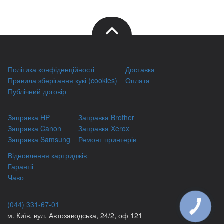
Політика конфіденційності
Доставка
Правила зберігання кукі (cookies)
Оплата
Публічний договір
Заправка HP
Заправка Brother
Заправка Canon
Заправка Xerox
Заправка Samsung
Ремонт принтерів
Відновлення картриджів
Гарантіі
Чаво
(044) 331-67-01
КНОПКА
ЗВ'ЯЗКУ
м. Київ, вул. Автозаводська, 24/2, оф 121