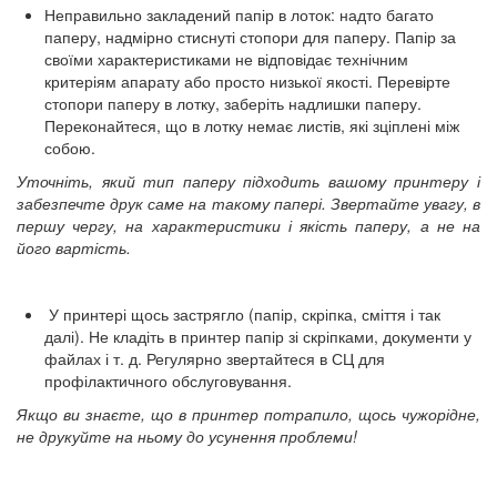
Неправильно закладений папір в лоток: надто багато
паперу, надмірно стиснуті стопори для паперу. Папір за
своїми характеристиками не відповідає технічним
критеріям апарату або просто низької якості. Перевірте
стопори паперу в лотку, заберіть надлишки паперу.
Переконайтеся, що в лотку немає листів, які зціплені між
собою.
Уточніть, який тип паперу підходить вашому принтеру і
забезпечте друк саме на такому папері. Звертайте увагу, в
першу чергу, на характеристики і якість паперу, а не на
його вартість.
У принтері щось застрягло (папір, скріпка, сміття і так
далі). Не кладіть в принтер папір зі скріпками, документи у
файлах і т. д. Регулярно звертайтеся в СЦ для
профілактичного обслуговування.
Якщо ви знаєте, що в принтер потрапило, щось чужорідне,
не друкуйте на ньому до усунення проблеми!