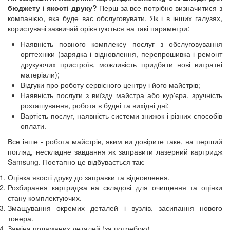
бюджету і якості друку?
Перш за все потрібно визначитися з
компанією, яка буде вас обслуговувати. Як і в інших галузях,
користувачі зазвичай орієнтуються на такі параметри:
Наявність повного комплексу послуг з обслуговування
оргтехніки (зарядка і відновлення, перепрошивка і ремонт
друкуючих пристроїв, можливість придбати нові витратні
матеріали);
Відгуки про роботу сервісного центру і його майстрів;
Наявність послуги з виїзду майстра або кур'єра, зручність
розташування, робота в будні та вихідні дні;
Вартість послуг, наявність системи знижок і різних способів
оплати.
Все інше - робота майстрів, яким ви довірите таке, на перший
погляд, нескладне завдання як заправити лазерний картридж
Samsung. Поетапно це відбувається так:
Оцінка якості друку до заправки та відновлення.
Розбирання картриджа на складові для очищення та оцінки
стану комплектуючих.
Змащування окремих деталей і вузлів, засипання нового
тонера.
Заміна поламаних деталей (за потребою).