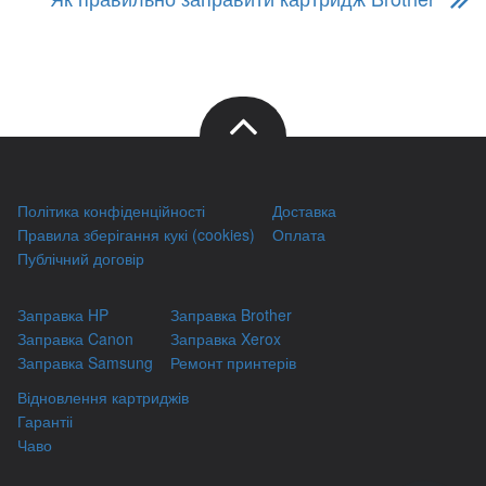
Політика конфіденційності
Доставка
Правила зберігання кукі (cookies)
Оплата
Публічний договір
Заправка HP
Заправка Brother
Заправка Canon
Заправка Xerox
Заправка Samsung
Ремонт принтерів
Відновлення картриджів
Гарантіі
Чаво