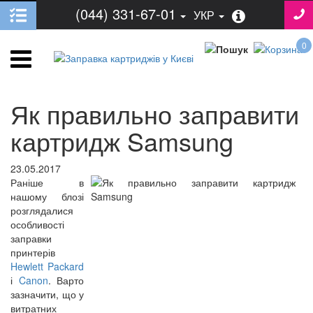
(044) 331-67-01
УКР
0
Як правильно заправити
картридж Samsung
23.05.2017
Раніше в
нашому блозі
розглядалися
особливості
заправки
принтерів
Hewlett Packard
і
Canon
. Варто
зазначити, що у
витратних