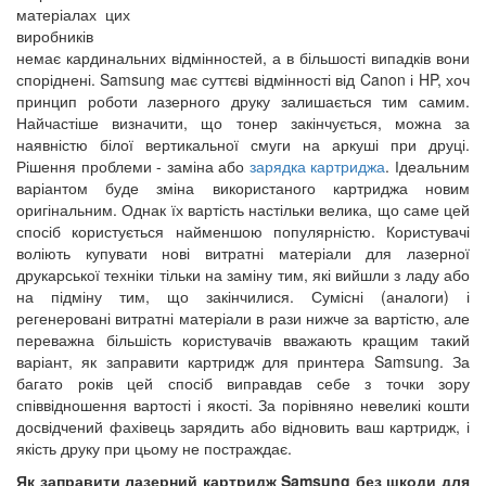
матеріалах цих
виробників
немає кардинальних відмінностей, а в більшості випадків вони
споріднені. Samsung має суттєві відмінності від Canon і HP, хоч
принцип роботи лазерного друку залишається тим самим.
Найчастіше визначити, що тонер закінчується, можна за
наявністю білої вертикальної смуги на аркуші при друці.
Рішення проблеми - заміна або
зарядка картриджа
. Ідеальним
варіантом буде зміна використаного картриджа новим
оригінальним. Однак їх вартість настільки велика, що саме цей
спосіб користується найменшою популярністю. Користувачі
воліють купувати нові витратні матеріали для лазерної
друкарської техніки тільки на заміну тим, які вийшли з ладу або
на підміну тим, що закінчилися. Сумісні (аналоги) і
регенеровані витратні матеріали в рази нижче за вартістю, але
переважна більшість користувачів вважають кращим такий
варіант, як заправити картридж для принтера Samsung. За
багато років цей спосіб виправдав себе з точки зору
співвідношення вартості і якості. За порівняно невеликі кошти
досвідчений фахівець зарядить або відновить ваш картридж, і
якість друку при цьому не постраждає.
Як заправити лазерний картридж Samsung без шкоди для