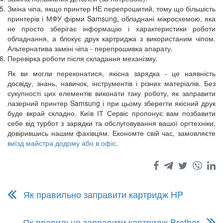
Зміна чіпа, якщо принтер НЕ перепрошитий, тому що більшість
принтерів і МФУ фірми Samsung, обладнані мікросхемою, яка
не просто зберігає інформацію і характеристики роботи
обладнання, а блокує друк картриджа з використаним чіпом.
Альтернатива заміні чіпа - перепрошивка апарату.
Перевірка роботи після складання механізму.
Як ви могли переконатися, якісна зарядка - це наявність
досвіду, знань, навичок, інструментів і різних матеріалів. Без
сукупності цих елементів виконати таку роботу, як заправити
лазерний принтер Samsung і при цьому зберегти якісний друк
буде вкрай складно. Київ ІТ Сервіс пропонує вам позбавити
себе від турбот з зарядки та обслуговування вашої оргтехніки,
довірившись нашим фахівцям. Економте свій час, замовляєте
виїзд майстра додому або в офіс
.
Як правильно заправити картридж HP
Як правильно заправити картридж Brother