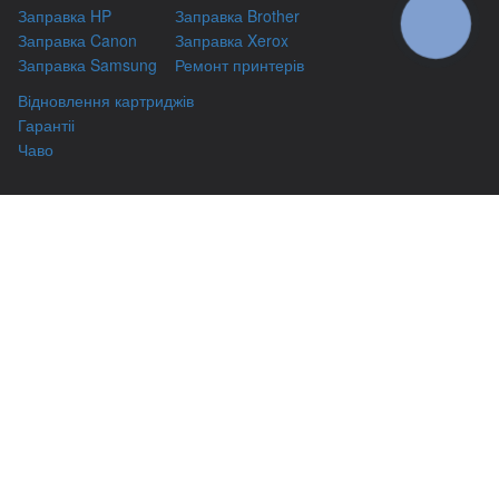
Заправка HP
Заправка Brother
КНОПКА
ЗВ'ЯЗКУ
Заправка Canon
Заправка Xerox
Заправка Samsung
Ремонт принтерів
Відновлення картриджів
Гарантіі
Чаво
(044) 331-67-01
м. Київ, вул. Автозаводська, 24/2, оф 121
(093) 331-67-01
3316701@gmail.com
(050) 331-67-01
info@kiev-itservicе.com.ua
(098) 331-67-01
© kiev-itservice.com.ua