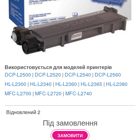
Використовується для моделей принтерів
DCP-L2500
|
DCP-L2520
|
DCP-L2540
|
DCP-L2560
HL-L2300
|
HL-L2340
|
HL-L2360
|
HL-L2365
|
HL-L2380
MFC-L2700
|
MFC-L2720
|
MFC-L2740
Відновлений 2
Під замовлення
ЗАМОВИТИ