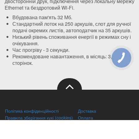
двосторонній друк, підключення через локальну мережу
Ethernet та бездротовий Wi-Fi.
Вбудована пам'ять 32 Мб.
Стандартний лоток на 250 аркушів, слот для ручної
подачі окремих листів, автоподатчик на 35 аркушів.
Низький рівень споживання енергії в режимах сну і
очікування.
Час прогріву - 3 секунди.
Рекомендоване навантаження, в місяць: 3,5 тисячі
КНОПКА
ЗВ'ЯЗКУ
сторінок.
Політика конфіденційності
Доставка
Правила зберігання кукі (cookies)
Оплата
Публічний договір