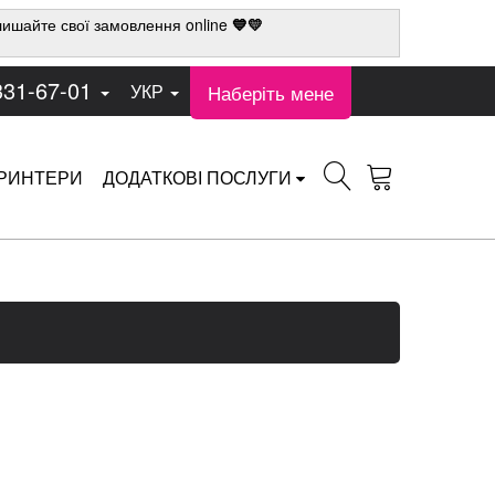
ишайте свої замовлення online
💙💛
331-67-01
Наберіть мене
УКР
РИНТЕРИ
ДОДАТКОВІ ПОСЛУГИ