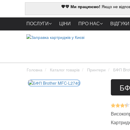
💙💛 Ми працюємо!
Якщо не відпов
ПОСЛУГИ
ЦІНИ
ПРО НАС
ВІДГУКИ
Головна
Каталог товарів
Принтери
БФП Bro
БФ
Високопр
Картрид