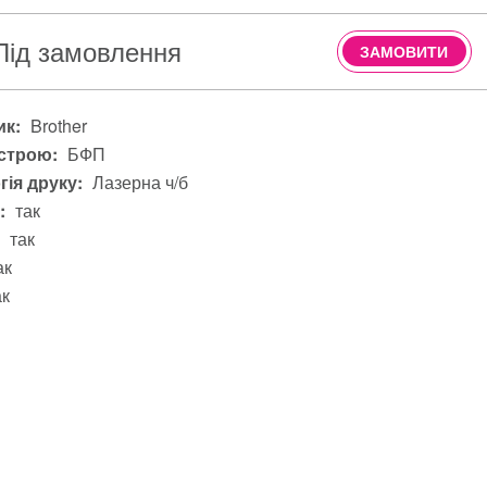
Під замовлення
ЗАМОВИТИ
к:
Brother
строю:
БФП
гія друку:
Лазерна ч/б
:
так
так
ак
ак