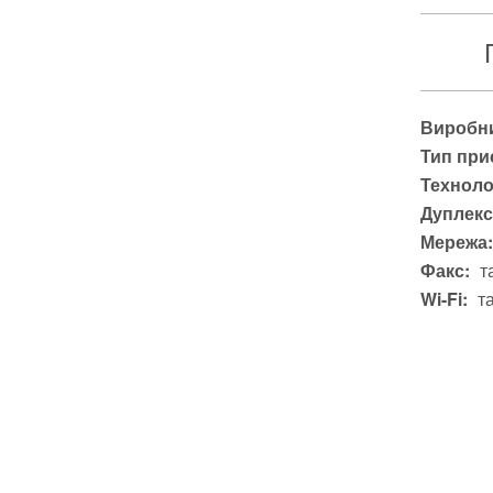
Виробни
Тип при
Техноло
Дуплекс
Мережа:
Факс:
т
Wi-Fi:
т