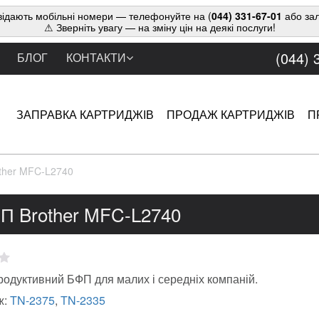
ідають мобільні номери — телефонуйте на (
044) 331-67-01
або зал
⚠ Зверніть увагу — на зміну цін на деякі послуги!
(044) 
БЛОГ
КОНТАКТИ
ЗАПРАВКА КАРТРИДЖІВ
ПРОДАЖ КАРТРИДЖІВ
П
ther MFC-L2740
П Brother MFC-L2740
одуктивний БФП для малих і середніх компаній.
ж:
TN-2375
,
TN-2335