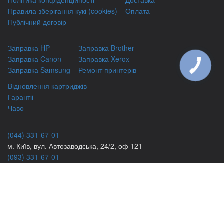
Політика конфіденційності
Доставка
Правила зберігання кукі (cookies)
Оплата
Публічний договір
Заправка HP
Заправка Brother
Заправка Canon
Заправка Xerox
КНОПКА
Заправка Samsung
Ремонт принтерів
ЗВ'ЯЗКУ
Відновлення картриджів
Гарантіі
Чаво
(044) 331-67-01
м. Київ, вул. Автозаводська, 24/2, оф 121
(093) 331-67-01
3316701@gmail.com
(050) 331-67-01
info@kiev-itservicе.com.ua
(098) 331-67-01