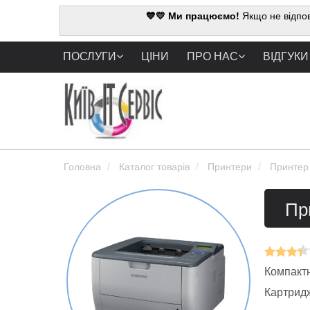
💙💛 Ми працюємо!
Якщо не відпов
ПОСЛУГИ
ЦІНИ
ПРО НАС
ВІДГУКИ
Головна
Каталог товарів
Принтери
Принтер
Пр
Компактн
Картрид