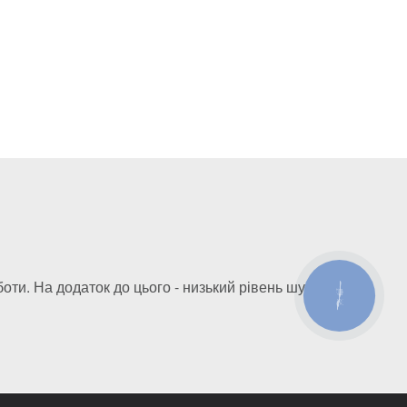
оти. На додаток до цього - низький рівень шуму.
КНОПКА
ЗВ'ЯЗКУ