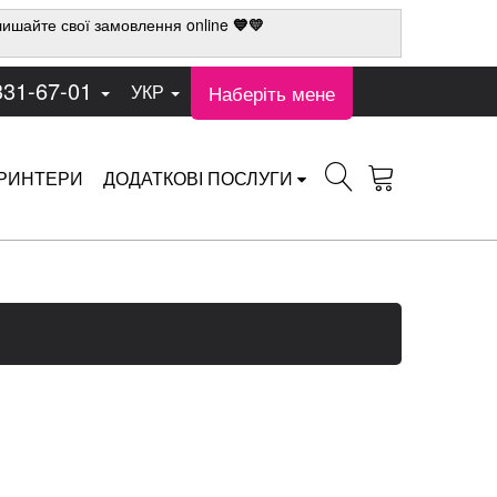
ишайте свої замовлення online
💙💛
331-67-01
Наберіть мене
УКР
РИНТЕРИ
ДОДАТКОВІ ПОСЛУГИ