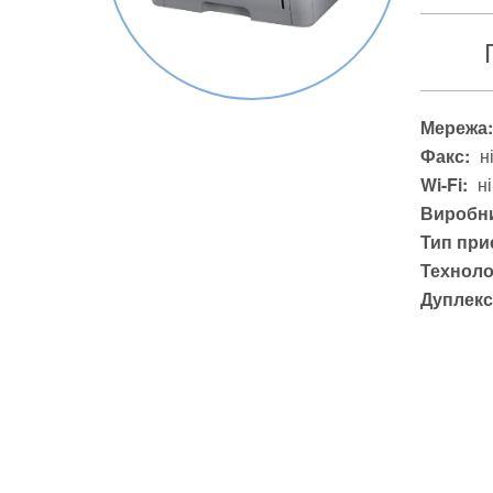
Мережа:
Факс:
н
Wi-Fi:
ні
Виробни
Тип при
Техноло
Дуплекс