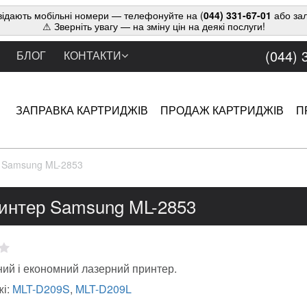
ідають мобільні номери — телефонуйте на (
044) 331-67-01
або зал
⚠ Зверніть увагу — на зміну цін на деякі послуги!
(044) 
БЛОГ
КОНТАКТИ
ЗАПРАВКА КАРТРИДЖІВ
ПРОДАЖ КАРТРИДЖІВ
П
 Samsung ML-2853
интер Samsung ML-2853
ий і економний лазерний принтер.
жі:
MLT-D209S
,
MLT-D209L