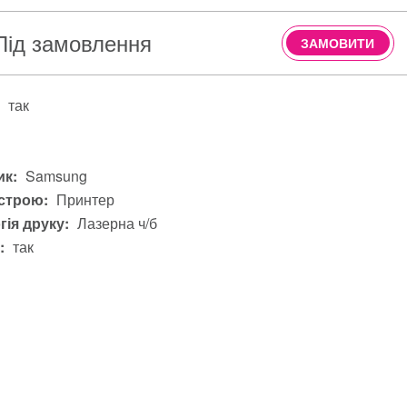
Під замовлення
ЗАМОВИТИ
так
і
к:
Samsung
строю:
Принтер
гія друку:
Лазерна ч/б
:
так