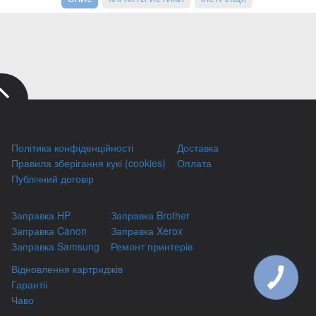
Політика конфіденційності
Доставка
Правила зберігання кукі (cookies)
Оплата
Публічний договір
Заправка HP
Заправка Brother
Заправка Canon
Заправка Xerox
Заправка Samsung
Ремонт принтерів
Відновлення картриджів
КНОПКА
Гарантіі
ЗВ'ЯЗКУ
Чаво