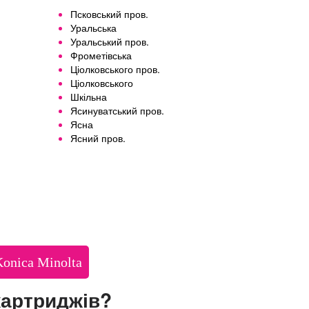
Псковський пров.
Уральська
Уральський пров.
Фрометівська
Ціолковського пров.
Ціолковського
Шкільна
Ясинуватський пров.
Ясна
Ясний пров.
Konica Minolta
картриджів?