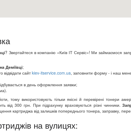
вка
вці
? Звертайтеся в компанію «Київ ІТ Сервіс»! Ми займаємося зап
на Деміївці
;
о відвідати сайт
kiev-itservice.com.ua
, заповнити форму - і наш мен
ідбувається в день оформлення заявки;
ма).
оти, тому використовують тільки якісні й перевірені тонери амер
ить від 300 грн. При підрахунку враховуються різні чинники.
Зап
щення картриджа від залишків попереднього тонера, заправку, переві
триджів на вулицях: