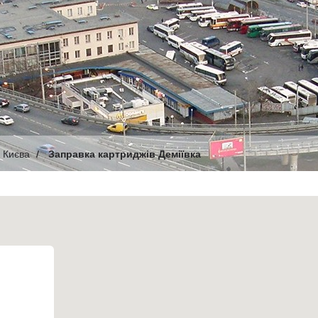
 Києва
Заправка картриджів Деміївка