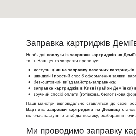
Заправка картриджів Соцмісто
Заправка картриджів Стара Дарниця
Заправка картриджів Куренівка
Заправка картриджів Мінський
Заправка картриджів Оболонь
Заправка картриджів Демії
Заправка картриджів Оболонські липки
Заправка картриджів Печерські липки
Необхідні
послуги із заправки картриджів на Демії
Заправка картриджів Печерськ
та ін. Наш центр заправки пропонує:
Заправка картриджів Печерський (центр)
доступні
ціни на заправку лазерних картриджів 
Заправка картриджів Виноградар
швидкий і простий спосіб оформлення заявки: варт
Заправка картриджів Поділ
безкоштовний виїзд майстра-заправника;
заправка картриджів в Києві (район Деміївки)
в
Заправка картриджів Академмістечко
зручний спосіб оплати (готівкова, безготівкова фор
Заправка картриджів Біличі
Наші майстри відповідально ставляться до своєї роб
Заправка картриджів Борщагівка
Вартість заправки картриджів на Деміївці
станов
Заправка картриджів Борщагівка
включає наступні етапи: діагностику, розбирання і очи
Заправка картриджів Новобіличі
Ми проводимо заправку кар
Заправка картриджів Святошин