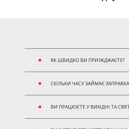
Заправка картриджів Жуляни
Заправка картриджів Караваєві Дачі
Заправка картриджів Пуща-Водиця
Заправка картриджів Турецьке містечко
Заправка картриджів Биківня
Заправка картриджів Гідропарк
Заправка картриджів Червоний хутір
ЯК ШВИДКО ВИ ПРИЇЖДЖАЄТЕ?
Заправка картриджів Русанівські сади
Заправка картриджів Бортничі
Заправка картриджів Петропавлівська Бо
СКІЛЬКИ ЧАСУ ЗАЙМАЄ ЗАПРАВК
Заправка картриджів Софіївська Борщагі
Заправка картриджів Чайка
ВИ ПРАЦЮЄТЕ У ВИХІДНІ ТА СВЯ