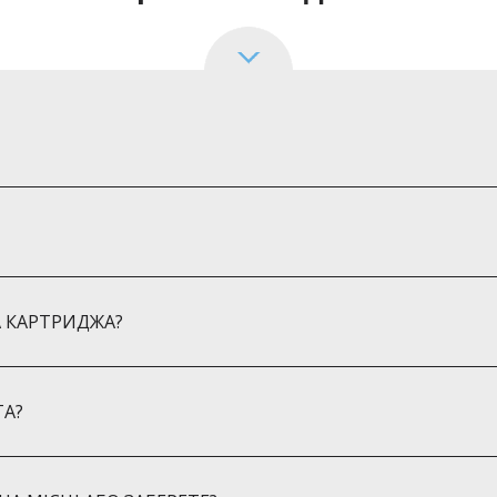
рщагівка
А КАРТРИДЖА?
вка
ТА?