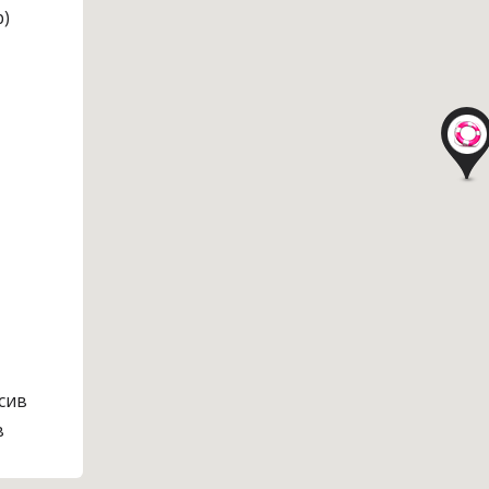
р)
сив
в