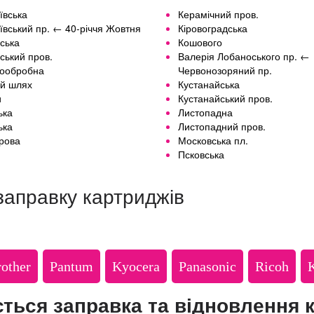
а
ївська
Керамічний пров.
ївський пр. ← 40-річчя Жовтня
Кіровоградська
ська
Кошового
ський пров.
Валерія Лобаноського пр. ←
ообробна
Червонозоряний пр.
й шлях
Кустанайська
и
Кустанайський пров.
ька
Листопадна
ька
Листопадний пров.
рова
Московська пл.
Псковська
заправку картриджів
нтр)
трів
other
Pantum
Kyocera
Panasonic
Ricoh
течко
ється заправка та відновлення 