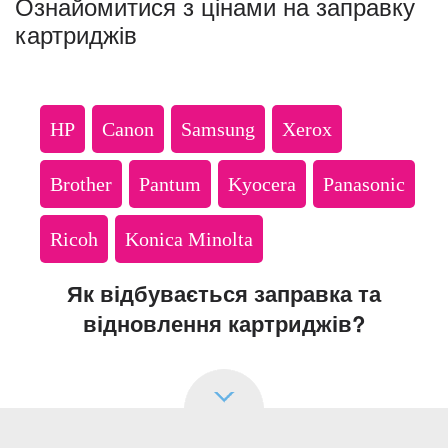
Ознайомитися з цінами на заправку
картриджів
HP
Canon
Samsung
Xerox
Brother
Pantum
Kyocera
Panasonic
Ricoh
Konica Minolta
Як відбувається заправка та
відновлення картриджів?