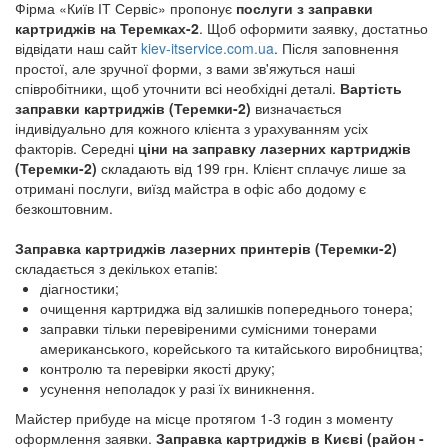
Заправка картриджів Кадетський Гай
Фірма «Київ ІТ Сервіс» пропонує
послуги з заправки
картриджів на Теремках-2
. Щоб оформити заявку, достатньо
Заправка картриджів Рибальський полуострів
відвідати наш сайт
kiev-itservice.com.ua
. Після заповнення
Заправка картриджів Університетське містечко
простої, але зручної форми, з вами зв'яжуться наші
Заправка картриджів Експоцентр України
співробітники, щоб уточнити всі необхідні деталі.
Вартість
заправки картриджів (Теремки-2)
визначається
Заправка картриджів Вітряні Гори
індивідуально для кожного клієнта з урахуванням усіх
Заправка картриджів Жуляни
факторів. Середні
ціни на заправку лазерних картриджів
Заправка картриджів Караваєві Дачі
(Теремки-2)
складають від 199 грн. Клієнт сплачує лише за
отримані послуги, виїзд майстра в офіс або додому є
Заправка картриджів Пуща-Водиця
безкоштовним.
Заправка картриджів Турецьке містечко
Заправка картриджів Биківня
Заправка картриджів лазерних принтерів (Теремки-2)
складається з декількох етапів:
Заправка картриджів Гідропарк
діагностики;
Заправка картриджів Червоний хутір
очищення картриджа від залишків попереднього тонера;
Заправка картриджів Русанівські сади
заправки тільки перевіреними сумісними тонерами
американського, корейського та китайського виробництва;
Заправка картриджів Бортничі
контролю та перевірки якості друку;
Заправка картриджів Петропавлівська
усунення неполадок у разі їх виникнення.
Борщагівка
Майстер прибуде на місце протягом 1-3 годин з моменту
Заправка картриджів Софіївська Борщагівка
оформлення заявки.
Заправка картриджів в Києві (район -