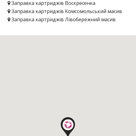
Заправка картриджів Воскресенка
Заправка картриджів Комсомольський масив
Заправка картриджів Лівобережний масив
Заправка картриджів Русанівка
Заправка картриджів Соцмісто
Заправка картриджів Стара Дарниця
Заправка картриджів Куренівка
Заправка картриджів Мінський
Заправка картриджів Оболонь
Заправка картриджів Оболонські липки
Заправка картриджів Печерські липки
Заправка картриджів Печерськ
Заправка картриджів Печерський (центр)
Заправка картриджів Виноградар
Заправка картриджів Поділ
Заправка картриджів Академмістечко
Заправка картриджів Біличі