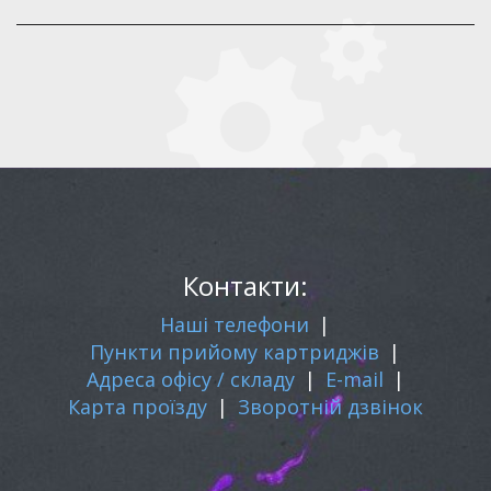
Контакти:
Наші телефони
|
Пункти прийому картриджів
|
Адреса офісу / складу
|
E-mail
|
Карта проїзду
|
Зворотній дзвінок