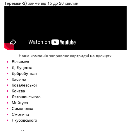
Заправка картриджів Чайка
Теремки-2)
займе від 15 до 20 хвилин.
Наша компанія заправляє картриджі на вулицях:
Вільямса
Д. Луценка
Добробутная
Касіяна
Ковалевської
Конєва
Лятошинського
Мейтуса
Симоненка
Смолича
Якубовського