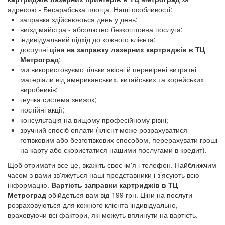
Заправка картриджів у ТЦ Гринполь
адресою - Бесарабська площа. Наші особливості:
Заправка картриджів у ТЦ Материк
заправка здійснюється день у день;
Заправка картриджів у ТЦ Палладіум Сіті
виїзд майстра - абсолютно безкоштовна послуга;
індивідуальний підхід до кожного клієнта;
Заправка картриджів у ТЦ Точка
доступні
ціни на заправку лазерних картриджів в ТЦ
Заправка картриджів у ТЦ Solaris
Метроград
;
ми використовуємо тільки якісні й перевірені витратні
матеріали від американських, китайських та корейських
виробників;
гнучка система знижок;
постійні акції;
консультація на вищому професійному рівні;
зручний спосіб оплати (клієнт може розрахуватися
готівковим або безготівкових способом, перерахувати гроші
на карту або скористатися нашими послугами в кредит).
Щоб отримати все це, вкажіть своє ім'я і телефон. Найближчим
часом з вами зв'яжуться наші представники і з’ясують всю
інформацію.
Вартість заправки картриджів в ТЦ
Метроград
обійдеться вам від 199 грн. Ціни на послуги
розраховуються для кожного клієнта індивідуально,
враховуючи всі фактори, які можуть вплинути на вартість.