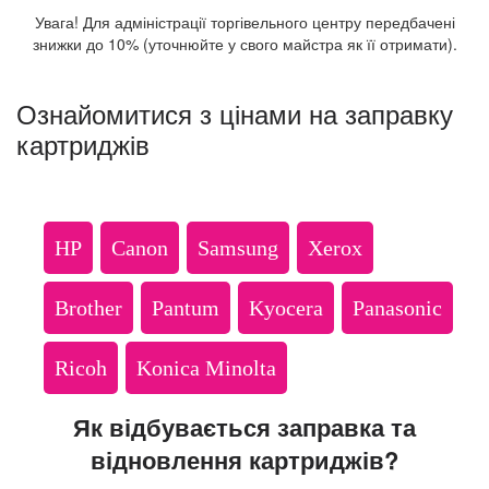
Увага! Для адміністрації торгівельного центру передбачені
знижки до 10% (уточнюйте у свого майстра як її отримати).
Ознайомитися з цінами на заправку
картриджів
HP
Canon
Samsung
Xerox
Brother
Pantum
Kyocera
Panasonic
Ricoh
Konica Minolta
Як відбувається заправка та
відновлення картриджів?