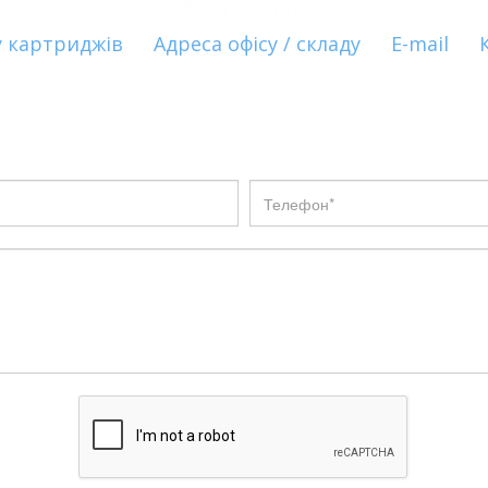
Контакти:
 картриджів
|
Адреса офісу / складу
|
E-mail
|