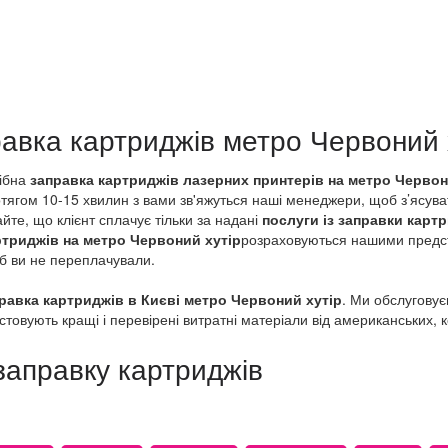
дів
а
авка картриджів метро Червоний 
рібна
заправка картриджів лазерних принтерів на метро Червон
 площа
тягом 10-15 хвилин з вами зв'яжуться наші менеджери, щоб з’ясуват
ір
айте, що клієнт сплачує тільки за надані
послуги із заправки карт
ртриджів на метро Червоний хутір
розраховуються нашими предст
об ви не переплачували.
равка картриджів в Києві метро Червоний хутір
. Ми обслугову
истовують кращі і перевірені витратні матеріали від американських, 
заправку картриджів
лежності