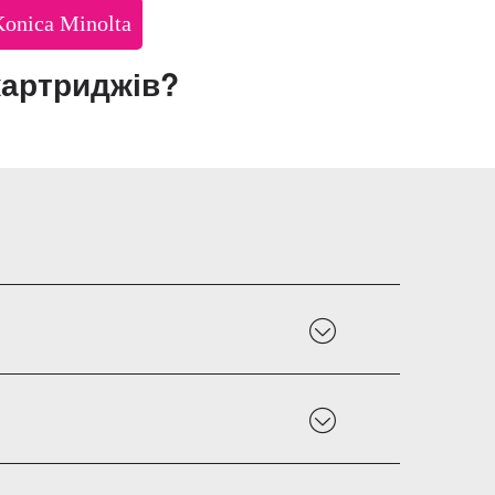
Konica Minolta
картриджів?