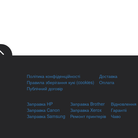
Політика конфіденційності
Доставка
Правила зберігання кукі (cookies)
Оплата
Публічний договір
Заправка HP
Заправка Brother
Відновлення 
Заправка Canon
Заправка Xerox
Гарантіі
Заправка Samsung
Ремонт принтерів
Чаво