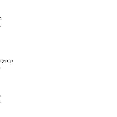
а
а
 центр
а
а
у