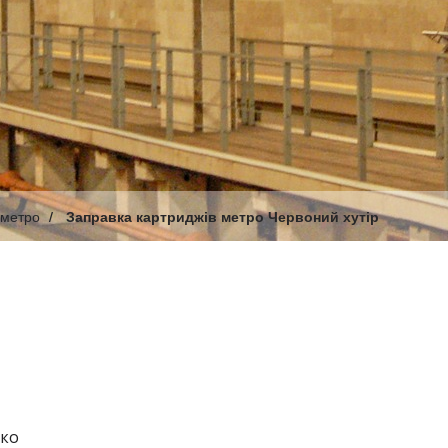
 метро
Заправка картриджів метро Червоний хутір
чко