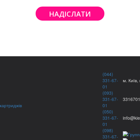
НАДІСЛАТИ
(044)
331-67-
м. Київ,
01
(093)
331-67-
331670
картриджів
01
(050)
331-67-
info@kie
01
(098)
331-67-