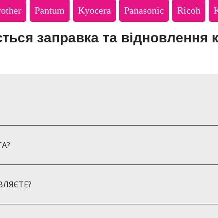
other
Pantum
Kyocera
Panasonic
Ricoh
ється заправка та відновлення 
Толстого
 інститут
оща
енка
ТА?
ВЛЯЄТЕ?