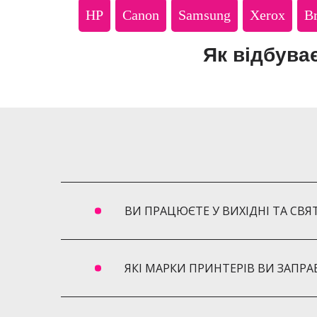
Заправка картриджів метро Оболонь
HP
Canon
Samsung
Xerox
Br
Заправка картриджів метро Олімпійська
Заправка картриджів метро Осокорки
Як відбува
Заправка картриджів метро Петрівка
Заправка картриджів метро площа Льва 
Заправка картриджів метро Позняки
Заправка картриджів метро Політехнічний
Заправка картриджів метро Поштова пл
Заправка картриджів метро Славутич
Заправка картриджів метро Сирецька
Заправка картриджів метро Тараса Шевч
ВИ ПРАЦЮЄТЕ У ВИХІДНІ ТА СВЯ
Заправка картриджів метро Театральна
Заправка картриджів метро Теремки
Заправка картриджів метро Університет
ЯКІ МАРКИ ПРИНТЕРІВ ВИ ЗАПРА
Заправка картриджів метро Чернігівська
Заправка картриджів метро Шулявська