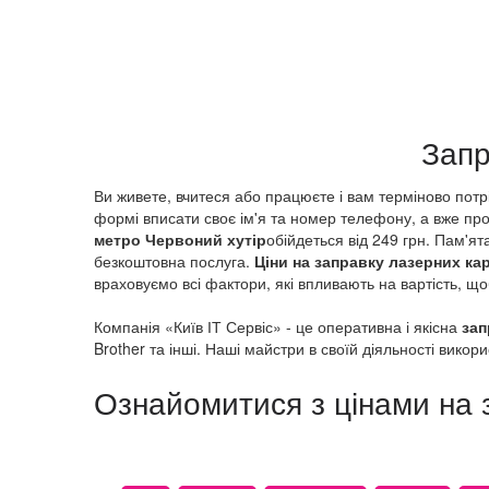
Заправка картриджів метро Дніпро
Заправка картриджів метро Дорогожичі
Заправка картриджів метро Дружби Наро
Заправка картриджів метро Житомирська
Заправка картриджів метро Золоті ворот
Запр
Заправка картриджів метро Іподром
Заправка картриджів метро Кловська
Ви живете, вчитеся або працюєте і вам терміново пот
Заправка картриджів метро Контрактова
формі вписати своє ім'я та номер телефону, а вже про
Заправка картриджів метро Червоний хут
метро Червоний хутір
обійдеться від 249 грн. Пам'ят
безкоштовна послуга.
Ціни на заправку лазерних ка
Заправка картриджів метро Хрещатик
враховуємо всі фактори, які впливають на вартість, щ
Заправка картриджів метро Лівобережна
Заправка картриджів метро Лісова
Компанія «Київ ІТ Сервіс» - це оперативна і якісна
зап
Brother та інші. Наші майстри в своїй діяльності викор
Заправка картриджів метро Лук'янівська
Заправка картриджів метро Либідська
Ознайомитися з цінами на 
Заправка картриджів метро Майдан Неза
Заправка картриджів метро Мінська
Заправка картриджів метро Нивки