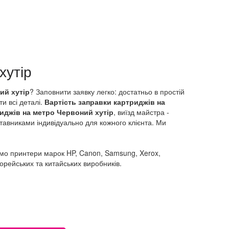
хутір
ий хутір
? Заповнити заявку легко: достатньо в простій
и всі деталі.
Вартість заправки картриджів на
риджів на метро Червоний хутір
, виїзд майстра -
авниками індивідуально для кожного клієнта. Ми
ємо принтери марок HP, Canon, Samsung, Xerox,
корейських та китайських виробників.