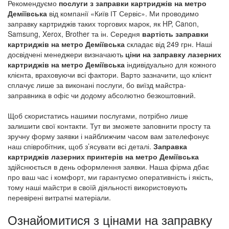
Рекомендуємо
послуги з заправки картриджів на метро
Заправка картриджів метро Театральна
Деміївська
від компанії «Київ ІТ Сервіс». Ми проводимо
заправку картриджів таких торгових марок, як HP, Canon,
Заправка картриджів метро Теремки
Samsung, Xerox, Brother та ін. Середня
вартість заправки
Заправка картриджів метро Університет
картриджів на метро Деміївська
складає від 249 грн. Наші
Заправка картриджів метро Чернігівська
досвідчені менеджери визначають
ціни на заправку лазерних
картриджів на метро Деміївська
індивідуально для кожного
Заправка картриджів метро Шулявська
клієнта, враховуючи всі фактори. Варто зазначити, що клієнт
сплачує лише за виконані послуги, бо виїзд майстра-
заправника в офіс чи додому абсолютно безкоштовний.
Щоб скористатись нашими послугами, потрібно лише
залишити свої контакти. Тут ви зможете заповнити просту та
зручну форму заявки і найближчим часом вам зателефонує
наш співробітник, щоб з’ясувати всі деталі.
Заправка
картриджів лазерних принтерів на метро Деміївська
здійснюється в день оформлення заявки. Наша фірма дбає
про ваш час і комфорт, ми гарантуємо оперативність і якість,
тому наші майстри в своїй діяльності використовують
перевірені витратні матеріали.
Ознайомитися з цінами на заправку