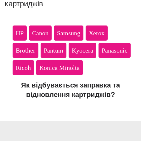
картриджів
HP
Canon
Samsung
Xerox
Brother
Pantum
Kyocera
Panasonic
Ricoh
Konica Minolta
Як відбувається заправка та
відновлення картриджів?