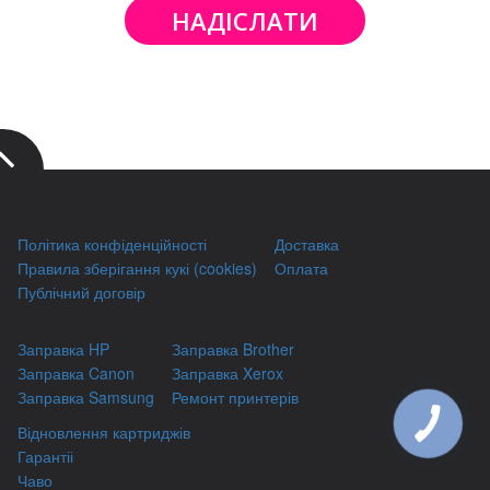
НАДІСЛАТИ
Політика конфіденційності
Доставка
Правила зберігання кукі (cookies)
Оплата
Публічний договір
Заправка HP
Заправка Brother
Заправка Canon
Заправка Xerox
Заправка Samsung
Ремонт принтерів
Відновлення картриджів
Гарантіі
Чаво