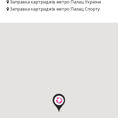
Заправка картриджів метро Палац Україна
Заправка картриджів метро Палац Спорту
Заправка картриджів метро Деміївська
Заправка картриджів метро Дніпро
Заправка картриджів метро Дорогожичі
Заправка картриджів метро Дружби Народів
Заправка картриджів метро Житомирська
Заправка картриджів метро Золоті ворота
Заправка картриджів метро Іподром
Заправка картриджів метро Кловська
Заправка картриджів метро Контрактова
площа
Заправка картриджів метро Червоний хутір
Заправка картриджів метро Хрещатик
Заправка картриджів метро Лівобережна
Заправка картриджів метро Лісова
Заправка картриджів метро Лук'янівська