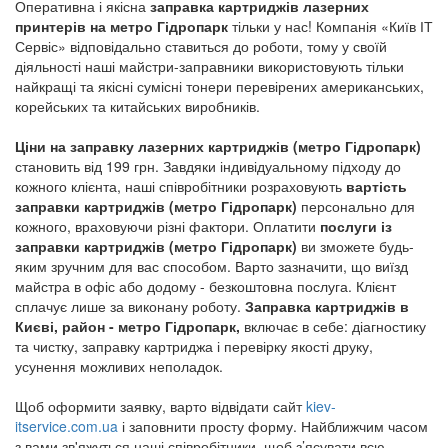
Оперативна і якісна
заправка картриджів лазерних
Заправка картриджів метро Театральна
принтерів на метро Гідропарк
тільки у нас! Компанія «Київ ІТ
Сервіс» відповідально ставиться до роботи, тому у своїй
Заправка картриджів метро Теремки
діяльності наші майстри-заправники використовують тільки
Заправка картриджів метро Університет
найкращі та якісні сумісні тонери перевірених американських,
Заправка картриджів метро Чернігівська
корейських та китайських виробників.
Заправка картриджів метро Шулявська
Ціни на заправку лазерних картриджів (метро Гідропарк)
становить від 199 грн. Завдяки індивідуальному підходу до
кожного клієнта, наші співробітники розраховують
вартість
заправки картриджів (метро Гідропарк)
персонально для
кожного, враховуючи різні фактори. Оплатити
послуги із
заправки картриджів (метро Гідропарк)
ви зможете будь-
яким зручним для вас способом. Варто зазначити, що виїзд
майстра в офіс або додому - безкоштовна послуга. Клієнт
сплачує лише за виконану роботу.
Заправка картриджів в
Києві, район - метро Гідропарк,
включає в себе: діагностику
та чистку, заправку картриджа і перевірку якості друку,
усунення можливих неполадок.
Щоб оформити заявку, варто відвідати сайт
kiev-
itservice.com.ua
і заповнити просту форму. Найближчим часом
з вами зв'яжуться наші співробітники, щоб з’ясувати всю