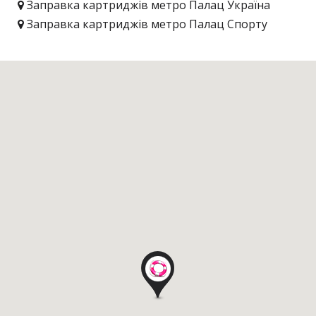
Заправка картриджів метро Палац Україна
Заправка картриджів метро Палац Спорту
Заправка картриджів метро Деміївська
Заправка картриджів метро Дніпро
Заправка картриджів метро Дорогожичі
Заправка картриджів метро Дружби Народів
Заправка картриджів метро Житомирська
Заправка картриджів метро Золоті ворота
Заправка картриджів метро Іподром
Заправка картриджів метро Кловська
Заправка картриджів метро Контрактова
площа
Заправка картриджів метро Червоний хутір
Заправка картриджів метро Хрещатик
Заправка картриджів метро Лівобережна
Заправка картриджів метро Лісова
Заправка картриджів метро Лук'янівська