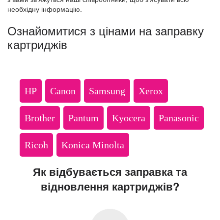
необхідну інформацію.
Ознайомитися з цінами на заправку
картриджів
HP
Canon
Samsung
Xerox
Brother
Pantum
Kyocera
Panasonic
Ricoh
Konica Minolta
Як відбувається заправка та
відновлення картриджів?