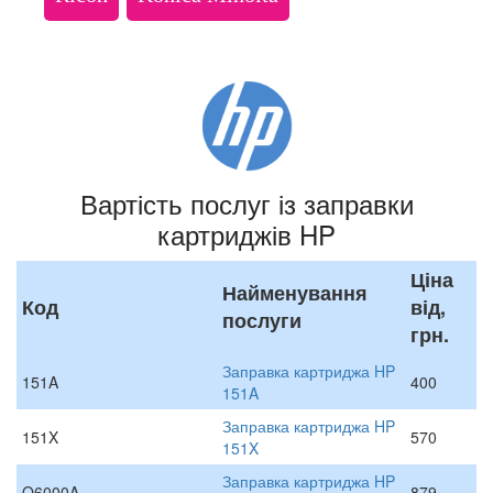
Вартість послуг із заправки
картриджів HP
Ціна
Найменування
Код
від,
послуги
грн.
Заправка картриджа HP
151A
400
151A
Заправка картриджа HP
151X
570
151X
Заправка картриджа HP
Q6000A
879