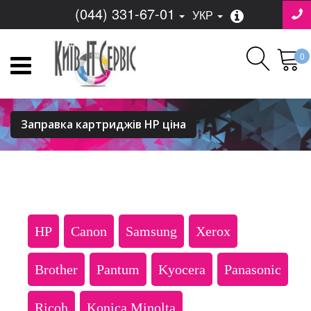
(044) 331-67-01
УКР
0
Заправка картриджів HP ціна
HP
Canon
Samsung
Xerox
Brother
Pantum
Kyocera
Panasonic
Ricoh
Konica Minolta